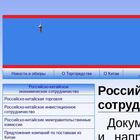
Новости и обзоры
О Торгпредстве
О Китае
Россий
Российско-китайское
экономическое сотрудничество
Российско-китайская торговля
сотру
Российско-китайское инвестиционное
сотрудничество
Доку
Российско-китайские межправительственные
комиссии
и напр
Предложения компаний по поставкам из
Китая