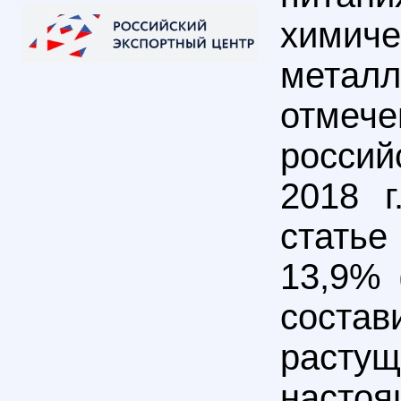
химич
металл
отмеч
россий
2018 г
статье 
13,9% 
состав
растущ
насто