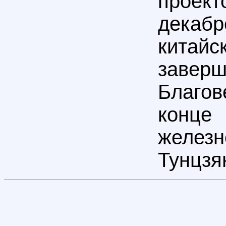
проект
декаб
китайс
заверш
Благов
конце
желез
Тунцзя