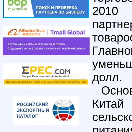
2010 
партн
товар
Главно
умень
долл.
Осно
Кита
сельс
питани