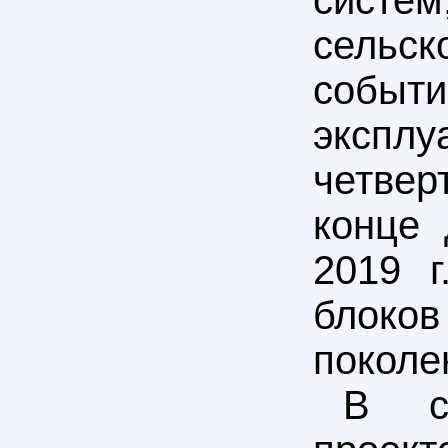
систе
сельск
событ
экспл
четвер
конце 
2019 г
блоков
поколе
В сф