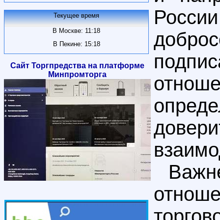
Росс
Текущее время
В Москве: 11:18
добро
В Пекине: 15:18
подпи
Сайт Торгпредства на платформе
Минпромторга
отнош
опред
довери
взаимо
Важн
отнош
торгов