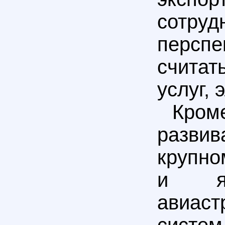
сотру
персп
считат
услуг,
Кром
разв
крупно
и яд
авиас