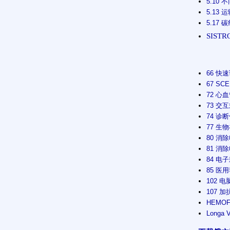
5.10 
5.13 
5.17 
SISTR
66 快
67 S
72 心
73 交
74 诊
77 生
80 消
81 消
84 电
85 医
102 
107 
HEMO
Longa 