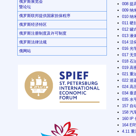
俄罗斯展览会
008 提
暨论坛
009 纳
俄罗斯联邦提供国家担保程序
010 纳
011 硬
俄罗斯经济特区
012 罐式
俄罗斯注册制度及许可制度
013 液
014 活
俄罗斯法律法规
016 光学
俄网站
017 无
018 石
019 高
021 重
022 巡逻
024 高压
034 垂直
035 水平
157 自
158 汽
160 IP
164 E
4.11 重