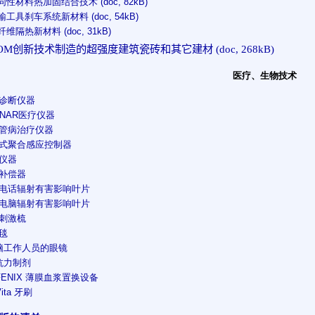
不同性材料热加固结合技术 (doc, 82kB)
运输工具刹车系统新材料 (doc, 54kB)
碳纤维隔热新材料 (doc, 31kB)
OM
创新技术制造的超强度建筑瓷砖和其它建材 (doc, 268kB)
医疗、生物技术
速诊断仪器
CENAR医疗仪器
血管病治疗仪器
互式聚合感应控制器
断仪器
物补偿器
除电话辐射有害影响叶片
除电脑辐射有害影响叶片
子刺激梳
用毯
电脑工作人员的眼镜
加抗力制剂
FENIX 薄膜血浆置换设备
Vita 牙刷