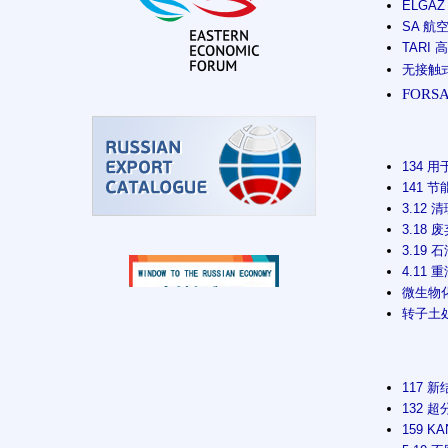
ELGAZ
SA 航空
TARI 
无接触式检
FORS
134 用
141 节
3.12 
3.18 
3.19 
4.11 重
微生物化肥
转子土处理
117 新结
132 超
159 K